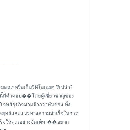
━━━━
โฆษณาหรือเก็บวีดีโอเฉยๆ รึเปล่า?
านี้มีคำตอบ��โดยผู้เชี่ยวชาญของ
ย์ธุรกิจมาแล้วกว่าพันช่อง ทั้ง
์กลยุทธ์และแนวทางความสำเร็จในการ
มสำเร็จให้คุณอย่างจัดเต็ม ��อยาก