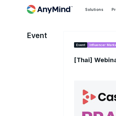
Solutions
Pr
Event
Event
Influencer Mark
[Thai] Webin