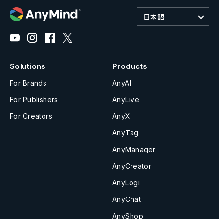
日本語
Solutions
Products
For Brands
AnyAI
For Publishers
AnyLive
For Creators
AnyX
AnyTag
AnyManager
AnyCreator
AnyLogi
AnyChat
AnyShop