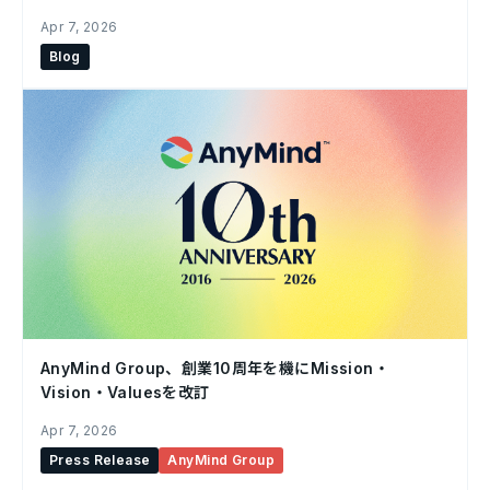
Apr 7, 2026
Blog
AnyMind Group、創業10周年を機にMission・
Vision・Valuesを改訂
Apr 7, 2026
Press Release
AnyMind Group