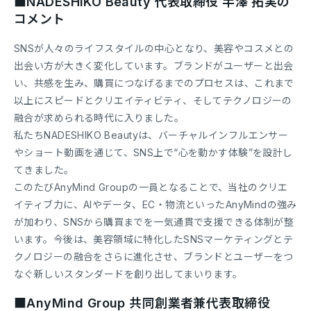
■NADESHIKO Beauty 代表取締役 半澤 拓実の
コメント
SNSが人々のライフスタイルの中心となり、美容やコスメとの
出会い方が大きく変化しています。ブランドがユーザーと出会
い、共感を生み、購買につなげるまでのプロセスは、これまで
以上にスピードとクリエイティビティ、そしてテクノロジーの
融合が求められる時代に入りました。
私たちNADESHIKO Beautyは、バーチャルインフルエンサー
やショート動画を通じて、SNS上で“心を動かす体験”を設計し
てきました。
このたびAnyMind Groupの一員となることで、当社のクリエ
イティブ力に、AIやデータ、EC・物流といったAnyMindの強み
が加わり、SNSから購買までを一気通貫で支援できる体制が整
います。今後は、美容領域に特化したSNSマーケティングとテ
クノロジーの融合をさらに進化させ、ブランドとユーザーをつ
なぐ新しいスタンダードを創り出してまいります。
■AnyMind Group 共同創業者兼代表取締役