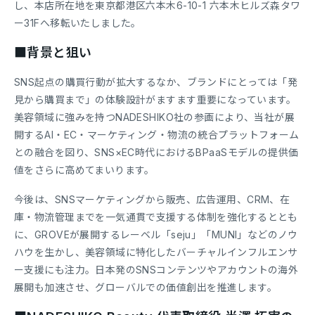
し、本店所在地を東京都港区六本木6-10-1 六本木ヒルズ森タワ
ー31Fへ移転いたしました。
■背景と狙い
SNS起点の購買行動が拡大するなか、ブランドにとっては「発
見から購買まで」の体験設計がますます重要になっています。
美容領域に強みを持つNADESHIKO社の参画により、当社が展
開するAI・EC・マーケティング・物流の統合プラットフォーム
との融合を図り、SNS×EC時代におけるBPaaSモデルの提供価
値をさらに高めてまいります。
今後は、SNSマーケティングから販売、広告運用、CRM、在
庫・物流管理までを一気通貫で支援する体制を強化するととも
に、GROVEが展開するレーベル「seju」「MUNI」などのノウ
ハウを生かし、美容領域に特化したバーチャルインフルエンサ
ー支援にも注力。日本発のSNSコンテンツやアカウントの海外
展開も加速させ、グローバルでの価値創出を推進します。