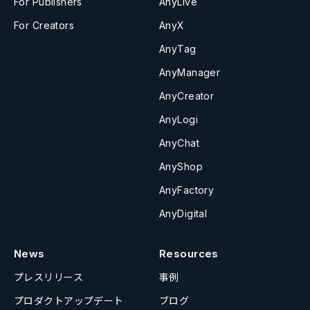
For Publishers
AnyLive
For Creators
AnyX
AnyTag
AnyManager
AnyCreator
AnyLogi
AnyChat
AnyShop
AnyFactory
AnyDigital
News
Resources
プレスリリース
事例
プロダクトアップデート
ブログ