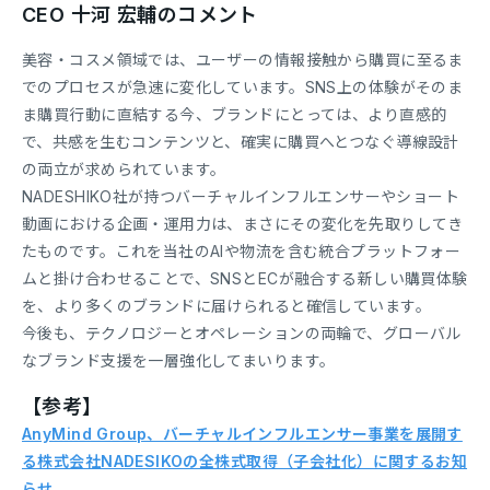
CEO 十河 宏輔のコメント
美容・コスメ領域では、ユーザーの情報接触から購買に至るま
でのプロセスが急速に変化しています。SNS上の体験がそのま
ま購買行動に直結する今、ブランドにとっては、より直感的
で、共感を生むコンテンツと、確実に購買へとつなぐ導線設計
の両立が求められています。
NADESHIKO社が持つバーチャルインフルエンサーやショート
動画における企画・運用力は、まさにその変化を先取りしてき
たものです。これを当社のAIや物流を含む統合プラットフォー
ムと掛け合わせることで、SNSとECが融合する新しい購買体験
を、より多くのブランドに届けられると確信しています。
今後も、テクノロジーとオペレーションの両輪で、グローバル
なブランド支援を一層強化してまいります。
【参考】
AnyMind Group、バーチャルインフルエンサー事業を展開す
る株式会社NADESIKOの全株式取得（子会社化）に関するお知
らせ