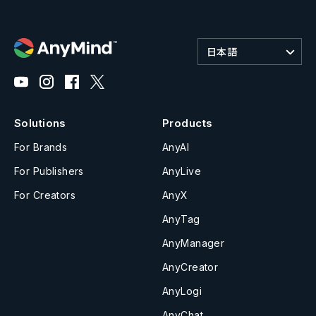
日本語
Solutions
Products
For Brands
AnyAI
For Publishers
AnyLive
For Creators
AnyX
AnyTag
AnyManager
AnyCreator
AnyLogi
AnyChat