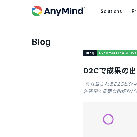
Solutions
Pr
Blog
Blog
E-commerce & D2
D2Cで成果の
今注目されるD2Cビジ
告運用で重要な指標など