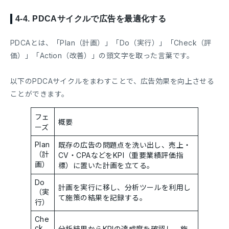
4-4.
PDCAサイクルで広告を最適化する
PDCAとは、「Plan（計画）」「Do（実行）」「Check（評
価）」「Action（改善）」の頭文字を取った言葉です。
以下のPDCAサイクルをまわすことで、広告効果を向上させる
ことができます。
フェ
概要
ーズ
Plan
既存の広告の問題点を洗い出し、売上・
（計
CV・CPAなどをKPI（重要業績評価指
画）
標）に置いた計画を立てる。
Do
計画を実行に移し、分析ツールを利用し
（実
て施策の結果を記録する。
行）
Che
ck
分析結果からKPIの達成度を確認し、施