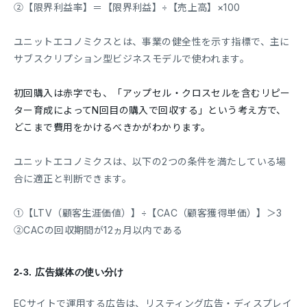
②【限界利益率】＝【限界利益】÷【売上高】×100
ユニットエコノミクスとは、事業の健全性を示す指標で、主に
サブスクリプション型ビジネスモデルで使われます。
初回購入は赤字でも、「アップセル・クロスセルを含むリピー
ター育成によってN回目の購入で回収する」という考え方で、
どこまで費用をかけるべきかがわかります。
ユニットエコノミクスは、以下の2つの条件を満たしている場
合に適正と判断できます。
①【LTV（顧客生涯価値）】÷【CAC（顧客獲得単価）】＞3
②CACの回収期間が12ヵ月以内である
2-3.
広告媒体の使い分け
ECサイトで運用する広告は、リスティング広告・ディスプレイ