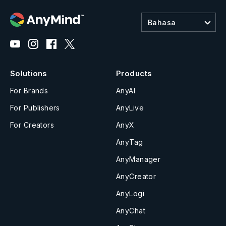
Bahasa
Solutions
Products
For Brands
AnyAI
For Publishers
AnyLive
For Creators
AnyX
AnyTag
AnyManager
AnyCreator
AnyLogi
AnyChat