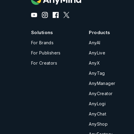
Solutions
Products
For Brands
AnyAI
For Publishers
AnyLive
For Creators
AnyX
AnyTag
AnyManager
AnyCreator
AnyLogi
AnyChat
AnyShop