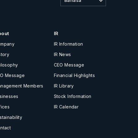
Bahasa
bout
IR
ompany
IR Information
story
IR News
ilosophy
CEO Message
O Message
Financial Highlights
nagement Members
IR Library
sinesses
Stock Information
fices
IR Calendar
stainability
ntact