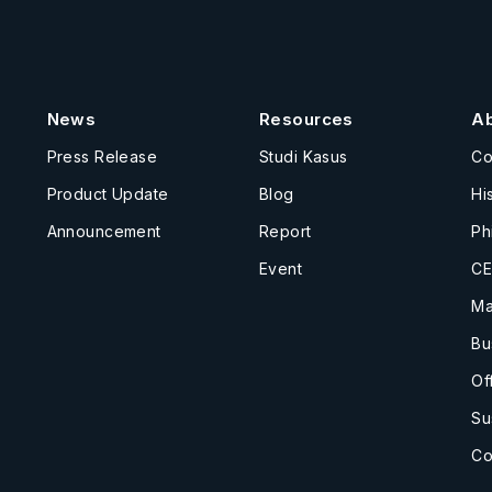
News
Resources
A
Press Release
Studi Kasus
C
Product Update
Blog
Hi
Announcement
Report
Ph
Event
CE
Ma
Bu
Of
Su
Co