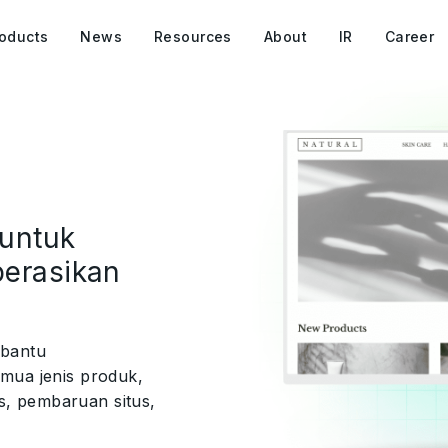
oducts
News
Resources
About
IR
Career
untuk
erasikan
mbantu
mua jenis produk,
us, pembaruan situs,