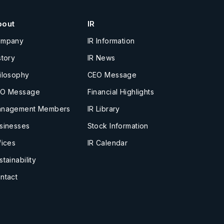
bout
IR
ompany
IR Information
story
IR News
ilosophy
CEO Message
O Message
Financial Highlights
nagement Members
IR Library
sinesses
Stock Information
fices
IR Calendar
stainability
ntact