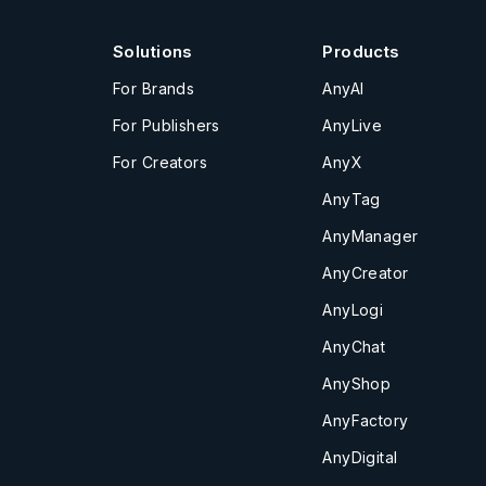
Solutions
Products
For Brands
AnyAI
For Publishers
AnyLive
For Creators
AnyX
AnyTag
AnyManager
AnyCreator
AnyLogi
AnyChat
AnyShop
AnyFactory
AnyDigital