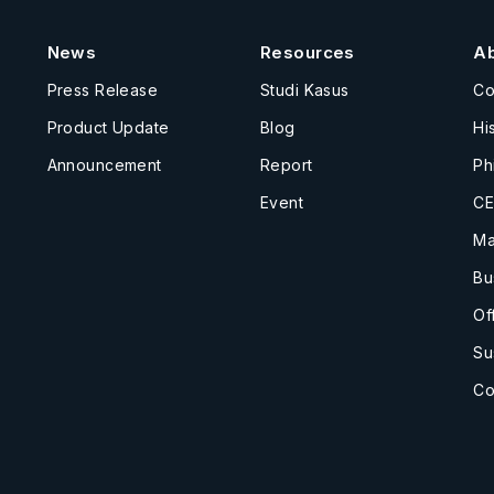
News
Resources
A
Press Release
Studi Kasus
C
Product Update
Blog
Hi
Announcement
Report
Ph
Event
CE
Ma
Bu
Of
Su
Co