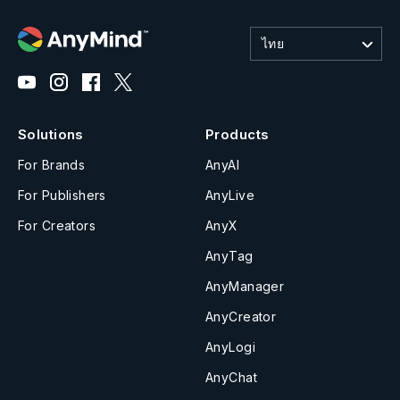
ไทย
Solutions
Products
For Brands
AnyAI
For Publishers
AnyLive
For Creators
AnyX
AnyTag
AnyManager
AnyCreator
AnyLogi
AnyChat