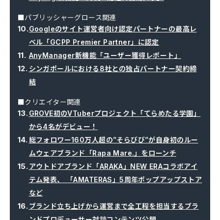
■パブリッシャーグロース関連
Googleのサイト運営者向け認定パートナーの最高レ
ベル「GCPP Premier Partner」に認定
AnyManager新機能「ユーザー獲得レポート」
シンガポールにおける8社との独占パートナー契約締
結
■クリエイター関連
GROVE初のVTuberプロジェクト「てらめたる学園」
から4名がデビュー！
総フォロワー160万人超の”そらびび”が自身初のルー
ムウェアブランド「Rapa Mare.」をローンチ
アウトドアブランド「ARAKA」NEW ERAコラボアイ
テム発表、 「AMATERAS」5周年ポップアップストア
など
ブランド立ち上げから運営まで全工程を担当するブラ
ンドプロデューサー対談コンテンツ公開