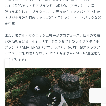
スするD2Cアウトドアブランド「ARAKA（アラカ）」の第二
弾コラボとして「プラタナス」の表皮からインスパイアされた
オリジナル迷彩柄のキャップ2型やTシャツ、トートバックなど
を発売。
また、モデル・マクニッシュ玲子がプロデュース、国内外で高
い評価を受ける「和」×「洋」がコンセプトのライフスタイル
ブランド『AMATERAS（アマテラス）』が5周年記念ポップア
ップストアを開催！なお、2023年6月よりAnyMindが運営を行
っております。