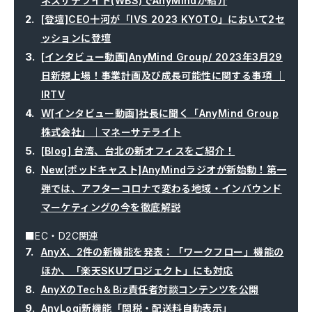
ネスサテライト(WBS)でAnyMindが紹介
[登壇]CEO十河が「IVS 2023 KYOTO」において2セ
ッションに登壇
[インタビュー動画]AnyMind Group/ 2023年3月29
日新規上場！事業計画及び成長可能性に関する事項 ｜
IRTV
W[インタビュー動画]社長に聞く「AnyMind Group
株式会社」｜マネーサテライト
[Blog] 台湾、台北の新オフィスをご紹介！
New[ポッドキャスト]AnyMindラジオが新始動！第一
弾では、アフターコロナで変わる地域・インバウンド
マーケティングの今を徹底解説
■EC・D2C関連
AnyX、2件の新機能を発表：「ワークフロー」機能の
ほか、「楽天SKUプロジェクト」にも対応
AnyXのTech＆Biz責任者対談コンテンツを公開
AnyLogi新機能「関税・配送料自動表示」