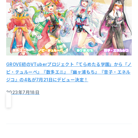
GROVE初のVTuberプロジェクト「てらめたる学園」から『ノ
ピ・テュルーペ』『数多エニ』『幽ヶ浦もち』『音子・エネル
ジコ』の4名が7月21日にデビュー決定！
2023年7月18日