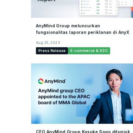
AnyMind Group meluncurkan
fungsionalitas laporan periklanan di AnyX
Aug 25, 2023
Press Release
E-commerce & D2C
CEO AnyMind Group Kosuke Sogo ditunjuk