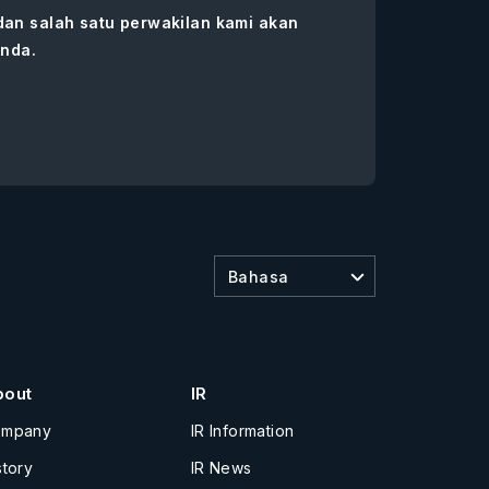
 dan salah satu perwakilan kami akan
nda.
Bahasa
bout
IR
ompany
IR Information
story
IR News