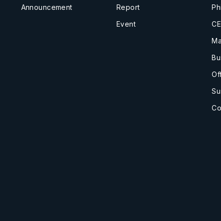
Announcement
Report
Ph
Event
CE
Ma
Bu
Of
Su
Co