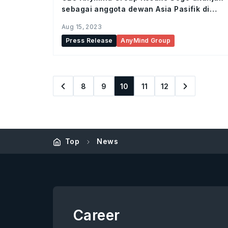
sebagai anggota dewan Asia Pasifik di
MMA Global
Aug 15, 2023
Press Release
AnyMind Group
8
9
10
11
12
Top
News
Career