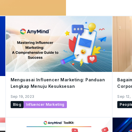
Asia, bisnis di seluruh wil
Dalam artikel ini, kita ak
brand untuk memasuki pas
berbagai tantangan, dan 
cross-border e-commerce. Cross-border commerce, juga dik
sebagai cross-border e-
Menguasai Influencer Marketing: Panduan
Bagaim
Lengkap Menuju Kesuksesan
Corpor
Sep 19, 2023
Sep 12,
Blog
Influencer Marketing
Peopl