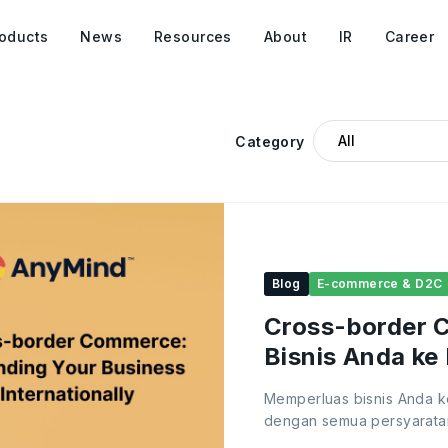
oducts
News
Resources
About
IR
Career
Category
Blog
E-commerce & D2C
Cross-border 
Bisnis Anda ke 
Memperluas bisnis Anda ke
dengan semua persyaratan 
belakang ruang digital c