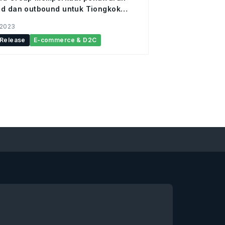
d dan outbound untuk Tiongkok
an
 2023
 Release
E-commerce & D2C