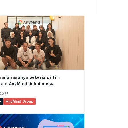
ayah ini melihat peluang yang lebih jauh.
an melihat apa saja yang diperlukan sebuah
ar baru, strategi untuk menghadapi
cara-cara untuk mengoptimalkan operasi
enal
commerce atau
ana rasanya bekerja di Tim
ate AnyMind di Indonesia
 2023
e
AnyMind Group