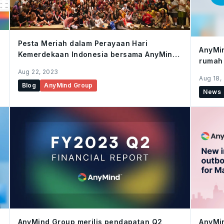
Pesta Meriah dalam Perayaan Hari
AnyMi
Kemerdekaan Indonesia bersama AnyMind
rumah 
Group dan DDI
menge
Aug 22, 2023
Aug 18,
Blog
AnyMind Group
News
AnyMind Group merilis pendapatan Q2
AnyMi