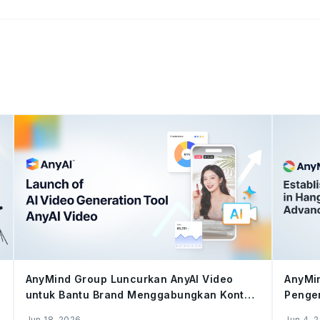
AnyMind Group Luncurkan AnyAI Video
AnyMin
untuk Bantu Brand Menggabungkan Konten
Pengem
Buatan AI dan Konten Kreator di Seluruh
Mutakh
Jun 18, 2026
Jun 4, 