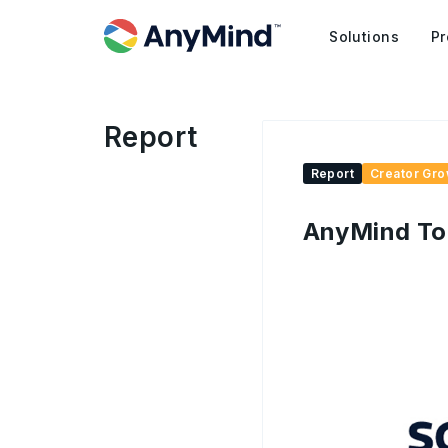
Solutions
Pr
Report
Report
Creator Gro
AnyMind Too