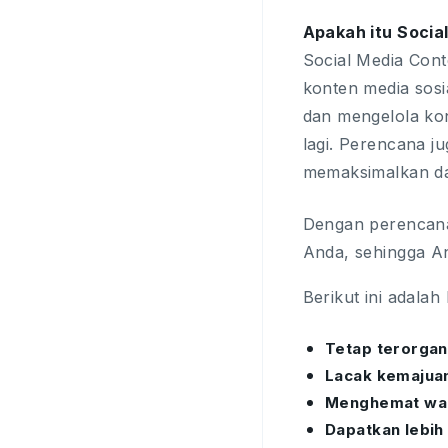
Apakah itu Socia
Social Media Con
konten media sosi
dan mengelola kon
lagi. Perencana 
memaksimalkan d
Dengan perencana
Anda, sehingga An
Berikut ini adala
Tetap terorgani
Lacak kemajua
Menghemat wa
Dapatkan lebih