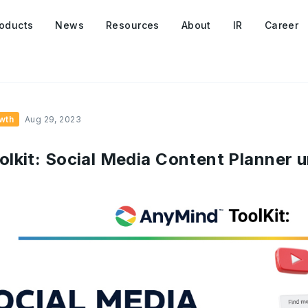
oducts
News
Resources
About
IR
Career
wth
Aug 29, 2023
lkit: Social Media Content Planner 