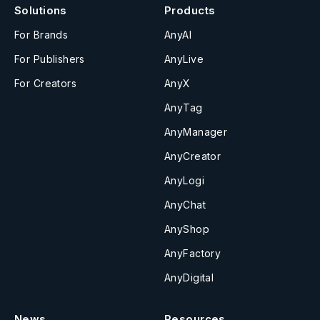
Solutions
Products
For Brands
AnyAI
For Publishers
AnyLive
For Creators
AnyX
AnyTag
AnyManager
AnyCreator
AnyLogi
AnyChat
AnyShop
AnyFactory
AnyDigital
News
Resources