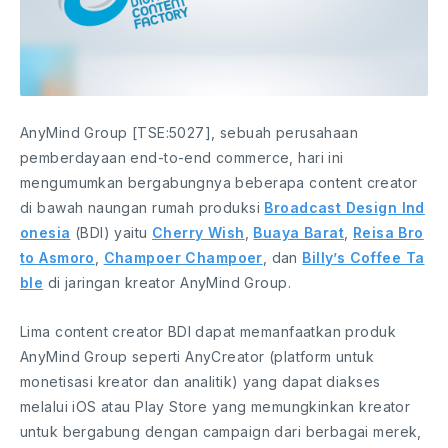
AnyMind Group [TSE:5027], sebuah perusahaan
pemberdayaan end-to-end commerce, hari ini
mengumumkan bergabungnya beberapa content creator
di bawah naungan rumah produksi
Broadcast Design Ind
onesia
(BDI) yaitu
Cherry Wish
,
Buaya Barat
,
Reisa Bro
to Asmoro
,
Champoer Champoer
, dan
Billy’s Coffee Ta
ble
di jaringan kreator AnyMind Group.
Lima content creator BDI dapat memanfaatkan produk
AnyMind Group seperti AnyCreator (platform untuk
monetisasi kreator dan analitik) yang dapat diakses
melalui iOS atau Play Store yang memungkinkan kreator
untuk bergabung dengan campaign dari berbagai merek,