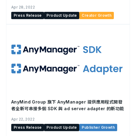
Apr 28, 2022
Press Release
Product Update
Creator Growth
AnyMind Group 旗下 AnyManager 提供應用程式開發
者全新可串接多個 SDK 與 ad server adapter 的新功能
Apr 22, 2022
Press Release
Product Update
Publisher Growth