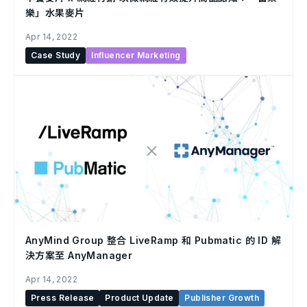
樂」水果麥片
Apr 14, 2022
Case Study
Influencer Marketing
AnyMind Group 整合 LiveRamp 和 Pubmatic 的 ID 解
決方案至 AnyManager
Apr 14, 2022
Press Release
Product Update
Publisher Growth