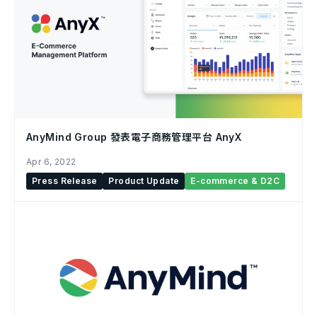
AnyMind Group 發表電子商務管理平台 AnyX
Apr 6, 2022
Press Release
Product Update
E-commerce & D2C