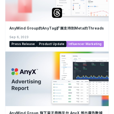
AnyMind Group的AnyTag扩展支持到Meta的Threads
Sep 6, 2023
Press Release
Product Update
Influencer Marketing
AnyMind Group 旗下電子商務平台 AnyX 推出廣告數據