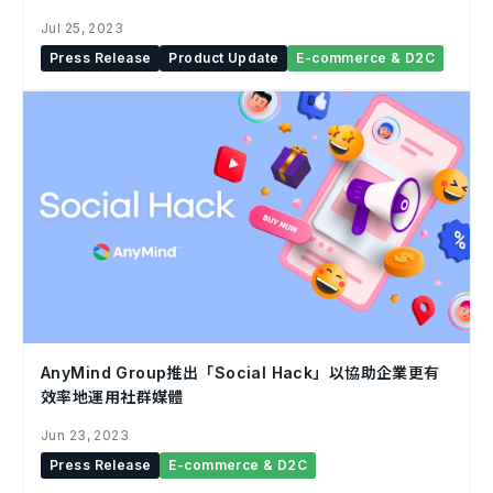
Jul 25, 2023
Press Release
Product Update
E-commerce & D2C
AnyMind Group推出「Social Hack」以協助企業更有
效率地運用社群媒體
Jun 23, 2023
Press Release
E-commerce & D2C