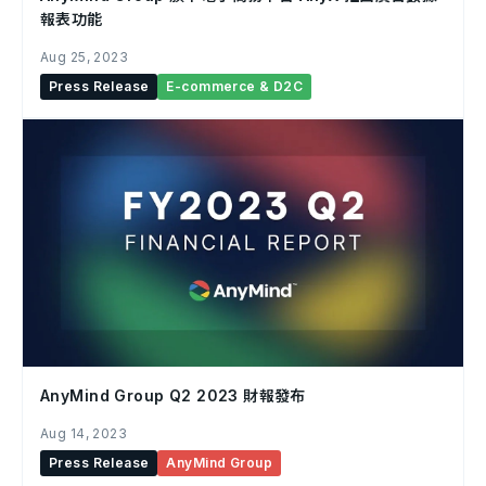
報表功能
Aug 25, 2023
Press Release
E-commerce & D2C
AnyMind Group Q2 2023 財報發布
Aug 14, 2023
Press Release
AnyMind Group