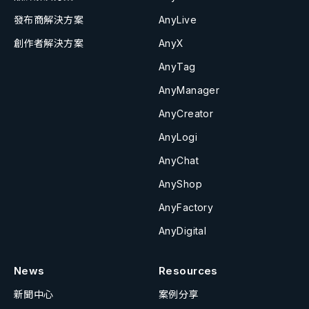
發布商解決方案
AnyLive
創作者解決方案
AnyX
AnyTag
AnyManager
AnyCreator
AnyLogi
AnyChat
AnyShop
AnyFactory
AnyDigital
News
Resources
新聞中心
案例分享