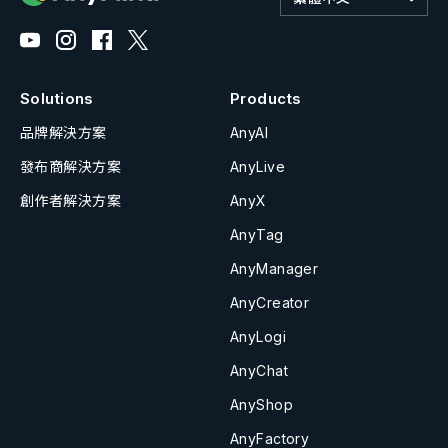
Solutions
Products
品牌解決方案
AnyAI
發布商解決方案
AnyLive
創作者解決方案
AnyX
AnyTag
AnyManager
AnyCreator
AnyLogi
AnyChat
AnyShop
AnyFactory