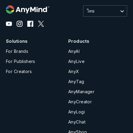
ไทย
Solutions
Products
For Brands
AnyAI
For Publishers
AnyLive
For Creators
AnyX
AnyTag
AnyManager
AnyCreator
AnyLogi
AnyChat
AnyShop