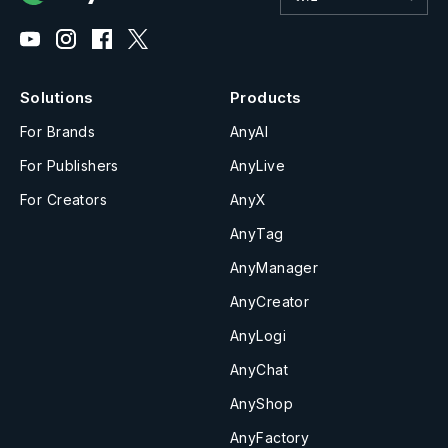
Solutions
Products
For Brands
AnyAI
For Publishers
AnyLive
For Creators
AnyX
AnyTag
AnyManager
AnyCreator
AnyLogi
AnyChat
AnyShop
AnyFactory