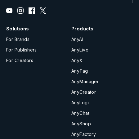
Solutions
Products
For Brands
AnyAI
For Publishers
AnyLive
For Creators
AnyX
AnyTag
AnyManager
AnyCreator
AnyLogi
AnyChat
AnyShop
AnyFactory