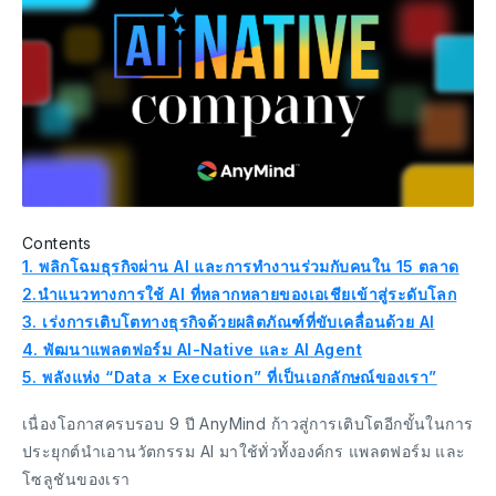
Contents
1. พลิกโฉมธุรกิจผ่าน AI และการทำงานร่วมกับคนใน 15 ตลาด
2.นำแนวทางการใช้ AI ที่หลากหลายของเอเชียเข้าสู่ระดับโลก
3. เร่งการเติบโตทางธุรกิจด้วยผลิตภัณฑ์ที่ขับเคลื่อนด้วย AI
4. พัฒนาแพลตฟอร์ม AI-Native และ AI Agent
5. พลังแห่ง “Data × Execution” ที่เป็นเอกลักษณ์ของเรา”
เนื่องโอกาสครบรอบ 9 ปี AnyMind ก้าวสู่การเติบโตอีกขั้นในการ
ประยุกต์นำเอานวัตกรรม AI มาใช้ทั่วทั้งองค์กร แพลตฟอร์ม และ
โซลูชันของเรา