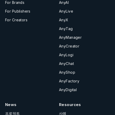
For Brands
AnyAI
For Publishers
AnyLive
For Creators
AnyX
AnyTag
AnyManager
AnyCreator
AnyLogi
AnyChat
AnyShop
AnyFactory
AnyDigital
News
Resources
프로덕트
사례