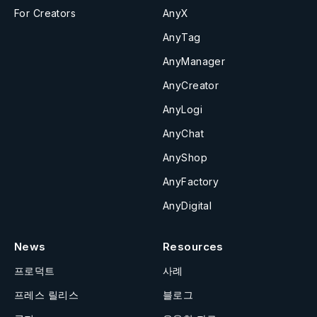
For Creators
AnyX
AnyTag
AnyManager
AnyCreator
AnyLogi
AnyChat
AnyShop
AnyFactory
AnyDigital
News
Resources
프로덕트
사례
프레스 릴리스
블로그