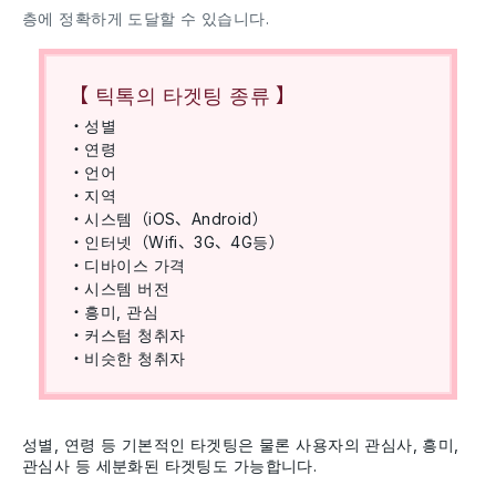
층에 정확하게 도달할 수 있습니다.
【 틱톡의 타겟팅 종류 】
・성별
・연령
・언어
・지역
・시스템（iOS、Android）
・인터넷（Wifi、3G、4G등）
・디바이스 가격
・시스템 버전
・흥미, 관심
・커스텀 청취자
・비슷한 청취자
성별, 연령 등 기본적인 타겟팅은 물론 사용자의 관심사, 흥미,
관심사 등 세분화된 타겟팅도 가능합니다.