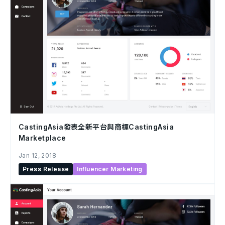
CastingAsia發表全新平台與商標CastingAsia
Marketplace
Jan 12, 2018
Press Release
Influencer Marketing