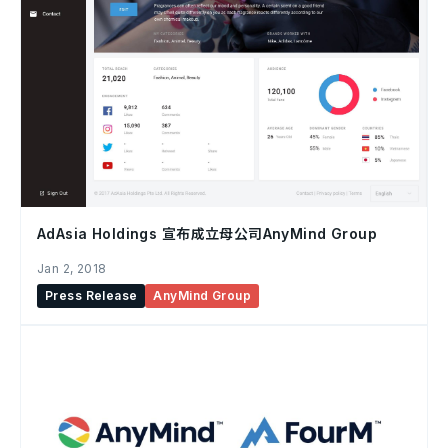
AdAsia Holdings 宣布成立母公司AnyMind Group
Jan 2, 2018
Press Release
AnyMind Group