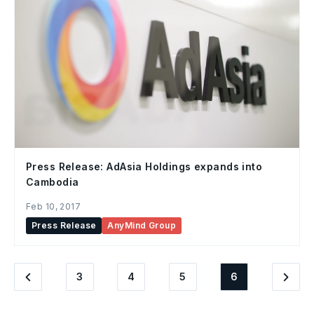
Press Release: AdAsia Holdings expands into
Cambodia
Feb 10, 2017
Press Release
AnyMind Group
3
4
5
6