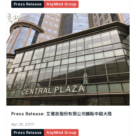
Press Release
AnyMind Group
Press Release: 艾雅思股份有限公司擴點中國大陸
Apr 25, 2017
Press Release
AnyMind Group