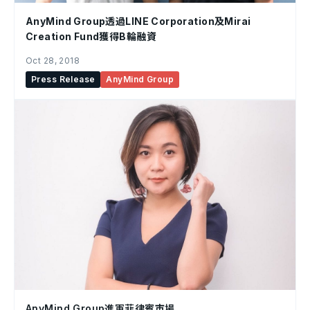
AnyMind Group透過LINE Corporation及Mirai
Creation Fund獲得B輪融資
Oct 28, 2018
Press Release
AnyMind Group
AnyMind Group進軍菲律賓市場