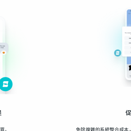
程
買。
免除複雜的系統整合成本， 