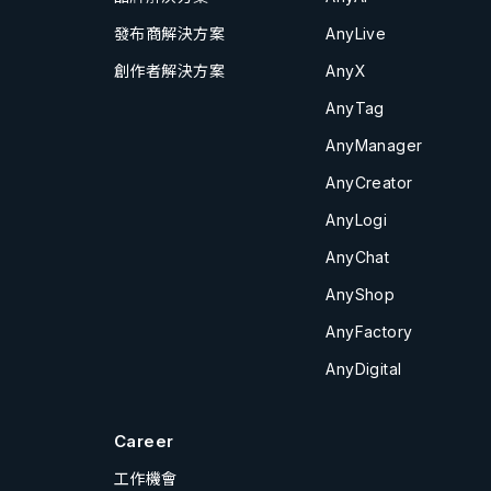
發布商解決方案
AnyLive
創作者解決方案
AnyX
AnyTag
AnyManager
AnyCreator
AnyLogi
AnyChat
AnyShop
AnyFactory
AnyDigital
Career
工作機會