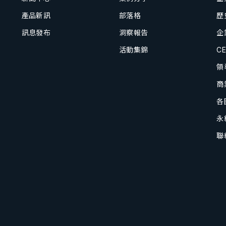
產品新訊
部落格
歷
訊息發布
洞察報告
企
活動集錦
C
領
商
各
永
聯