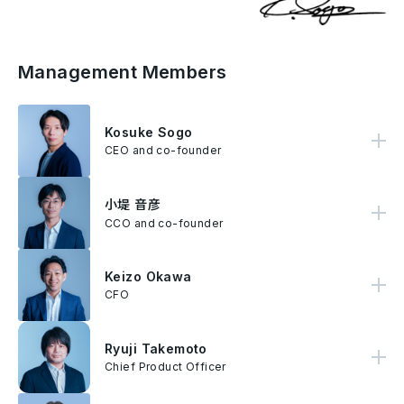
Management Members
Kosuke Sogo
2016年，Kosuke Sogo 在新加坡创立了AnyMind Group，並在创立的一年内，业务扩展至六个市场、八年内成长至15个市场，员工数超过1500人。该公司于2023年于东京证券所Growth 板上市。Sogo持续领导公司的发展，负责监督所有业务和市场的运营。 他在Forbes JAPAN的「2022年日本企业家排名」中名列前十，并被全球最大的企业家支持组织之一Endeavor选为「Endeavor企业家」。
CEO and co-founder
小堤 音彦
Otohiko Kozutsumi 在数位行销与商业开发领域拥有超过 15 年的丰富经验，长期负责新创企业的全球市场拓展与併购（M&A）策略推动。2016 年，他与 AnyMind Group 共同创办人暨执行长 Kosuke Sogo 共同创立 AnyMind Group，并以新加坡为据点，在公司拓展亚洲市场的过程中扮演关键角色。 目前，Otohiko Kozutsumi 担任 AnyMind Group 首席商务长（Chief Commercial Officer），全面负责集团于亚太地区（APAC）的客户业务发展，并带领跨国团队，透过整合行销与电子商务的解决方案与平台，加速企业成长。
CCO and co-founder
Keizo Okawa
作为公司的财务总监，大川将会领导 AnyMind Group在财务上的策略、监控及管理，同时负责管理集团的企业部门。 大川在金融业拥有逾13年经验。在加入 AnyMind Group之前，他于Mitsubishi UFJ Morgan Stanley 担任副总裁的职位。
CFO
Ryuji Takemoto
竹本龙司负责领导 AnyMind Group 的产品开发，包括推动公司加速转型为 AI 原生企业。他带领分布于 AnyMind 五大工程中心的产品开发团队，负责开发公司自有平台，同时领导 AI App Studio 单位，并推动 AI 在公司 BPaaS 模式中的策略性整合。 他的经验涵盖行动应用程式、游戏、新闻应用程式的产品开发，以及他共同创办的一个广告联播网。
Chief Product Officer