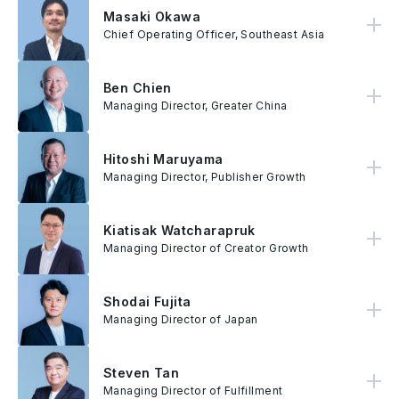
Masaki Okawa
大川负责推动公司的整体策略，重点聚焦于电子商务业务、区域性规模销售，以及关键的新兴市场。 在加入 AnyMind Group 之前，大川雅树曾任职于宝洁公司（Procter & Gamble）长达 16 年，担任日本/韩国区口腔护理事业部副总裁兼亚洲、中东与非洲创新业务负责人。他同时也是物流科技新创 Logipeace 的非执行策略长。
Chief Operating Officer, Southeast Asia
Ben Chien
成立于2013年的Acqua Media为优质网络媒体及应用程式开发商提供程序化广告供应方技术及优化服务，在香港、台湾、中国及澳洲与超过252个网站媒体，每月平均创造超过83亿的曝光量。Acqua Media旗下的员工将全部并入AnyMind Group。Acqua Media的创办人钱鹏（Ben Chien）将会以香港区总经理身份加入AnyMind Group。曾在CommercialAsia.com、 PCCW、SAS及Yahoo担任多个职位的Ben，将会加入AnyMind Group的管理团队，并兼任AnyMind Group旗下子公司AnyMind Group的Publisher Growth区域董事，领导公司在香港、台湾、内地及澳洲的媒体供应商平台业务。
Managing Director, Greater China
Hitoshi Maruyama
Hitoshi Maruyama领导AnyMind Group的Publisher Engagement，他负责AnyMind Group的出版商端业务。 此前，他曾在日本广告公司Geniee和印尼ADSTARS公司任职。
Managing Director, Publisher Growth
Kiatisak Watcharapruk
作为创作者成长事业部的董事总经理，Watcharapruk 将领导该事业部门，负责支持内容创作者的业务方向与全球策略。 他从 Google 加入 AnyMind Group，曾主导 Google Gemini 及其他 AI 功能在亚太地区的推出与市场策略。在 Google 任职九年间，他也担任多项产品管理与产品行销职务，参与 Search、Assistant 及 Shopping 等旗舰产品的发展。
Managing Director of Creator Growth
Shodai Fujita
藤田翔大大学毕业后即以新鲜人身份加入 AnyMind，曾在曼谷与胡志明市担任业务开发职务，随后被指派在日本办公室建立网红行销部门。目前，藤田负责领导 AnyMind 在日本的整体业务与营运，同时也是 AnyUp Inc. 的 CEO，该公司是与 Sunny Side Up 的合资企业。
Managing Director of Japan
Steven Tan
Steven Tan 是马来西亚电商服务商 Arche Digital Sdn. Bhd. 的创办人，该公司已被 AnyMind Group 收购。他拥有纽约州立大学电机工程博士学位，于 2015 年创立 Arche Digital，目前担任该公司 CEO。 Tan 同时也负责公司在履约领域的业务策略，包括仓储、储存与物流配送。
Managing Director of Fulfillment