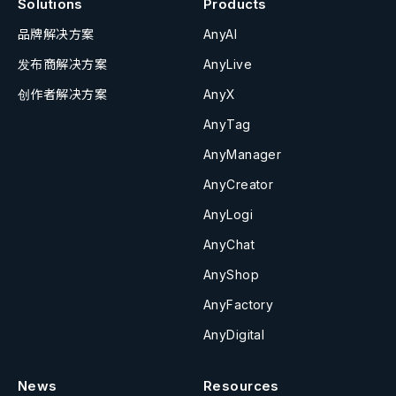
Solutions
Products
品牌解决方案
AnyAI
发布商解决方案
AnyLive
创作者解决方案
AnyX
AnyTag
AnyManager
AnyCreator
AnyLogi
AnyChat
AnyShop
AnyFactory
AnyDigital
News
Resources