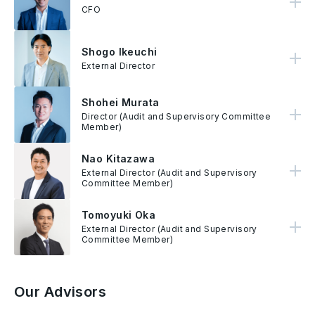
CFO
Shogo Ikeuchi
Shogo Ikeuchi 于 1988年加入RECRUIT Co，在从事超级电脑相关的商务规划职务后，他于2000年加入企业规划部门，并制定公司中长程成长策略与新事业部的发展与海外拓展事务。 2005年为 Executive Officer、2012年升为Director。同时，他也担任 CSO/CHRO 和董事会顾问；他自2020年起担任公司顾问、并于2019 年六月成为 Sony Financial Holdings 的外部顾问、2020年九月被指派为JIC Capital Corporation的Representative Director 。
External Director
Shohei Murata
Shohei Murata是AnyMind Group的审计师。他于2011年开始在毕马威会计师事务所工作，2017年加入AnyMind Group，从事会计和财务方面的工作，2019年起担任现职。
Director (Audit and Supervisory Committee
Member)
Nao Kitazawa
北泽直在摩根士丹利担任投资银行家6年，帮助公司发展房地产业务。在此之前，他曾在日本和纽约从事过6年的律师工作，在日本和纽约从事金融和房地产法律业务。 2014年，他作为首席运营官参与了Money Design Inc.的成立，并参与了机器人顾问公司THEO的成立和业务拓展。他还作为董事会成员（已退休），为日本Fintech协会的成立做出了贡献。 他于2018年加入美国最大的虚拟货币交易所Coinbase。目前，他是Coinbase的日本CEO。
External Director (Audit and Supervisory
Committee Member)
Tomoyuki Oka
Oka 是 Anderson Mori& Tomotsune 的合伙人。2004 年毕业于东京大学法律系，并于2006年获得律师资格。2012年于美国 University of Chicago (LL.M.) 取得法学硕士。Oka 处理公司的法律事务，包含 IPO 与其他海内外资本市场证券交易和新创支援。
External Director (Audit and Supervisory
Committee Member)
Our Advisors