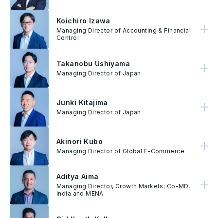
Koichiro Izawa
1998年加入樱花银行（现为三井住友银行）。 随后在一家大型审计公司工作，于2005年成功协助一间创投公司上市，并领导 IPO后管理组织的发展。 此后，他持续在多家外资制造商担任财务总监，负责国内和东南亚市场，主要从事以会计和财务为中心的各种相关业务。
Managing Director of Accounting & Financial
Control
Takanobu Ushiyama
创立以跨境行销运营为主要业务的ENGAWA。 Takanobu Ushiyama 曾在Sunny Side Up等公司担任领导职位。 2021年，他在并购后加入AnyMind Group，并负责AnyMind在日本的D2C和电子商务业务。
Managing Director of Japan
Junki Kitajima
日本的创作者管理公司GROVE Inc的CEO。他于2015年加入GROVE，并于2017年被任命为公司的CEO。2019年在并购后加入AnyMind Group，负责该公司在日本的创作者管理业务。
Managing Director of Japan
Akinori Kubo
在大学时期就在 AnyMind 实习，并协助建立AnyMind 香港分公司。毕业后加入丰田汽车公司，负责针对中国市场的车载电池业务规划。接着他加入AnyMind Group，负责推出物流和跨境电商业务。他与产品开发团队合作、开发出全球物流平台「AnyLogi」。同时作为全球电子商务主管，领导全球电子商务业务。透过与各分公司合作，建立跨境电子商务服务，并制定、实施销售策略。
Managing Director of Global E-Commerce
Aditya Aima
Aditya Aima 负责 AnyMind Group 的各种成长专案。Aima 先前是 POKKT 的东南亚区副总，因着 AnyMind Group 收购 POKKT 加入公司。在加入 POKKT之前，Aima 曾在Culture Machine、Astro Malaysia、Bloomberg、Turner、STAR India 等公司担任领导职。
Managing Director, Growth Markets; Co-MD,
India and MENA