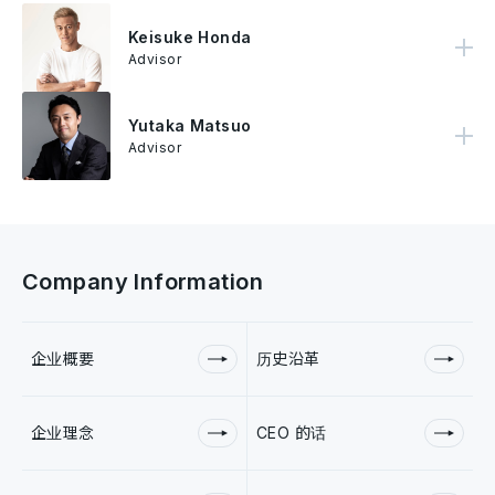
Keisuke Honda
本田为现役柬埔寨国家足球队主帅，作为国际职业足球员的他曾效力于AC米兰、莫斯科中央陆军职业足球会、帕丘卡足球俱乐部及墨尔本胜利。本田曾代表日本国家足球队出战三届FIFA世界杯，更曾于亚洲杯足球赛获得最有价值球员。 除此之外，本田同时以一名创业家、投资者的身份在全球多达八十个地区创立了足球学校，并成立了个人投资机构KSK Angel Fund，于2018年与国际影星Will Smith创办了创投基金Dreamers Fund。2016年本田被联合国基金会任命为「Global Advocate for Youth」。同年，以日本运动员的身份成为「麻省理工学院媒体实验室的特约研究员」。
Advisor
Yutaka Matsuo
松尾豊专注于人工智能、数据提取、社交媒体分析及商业模式等领域。 他还致力于研究认知结构(Knowledge Structure)（结构化人脑中的信息）以及互联网对社会和经济的影响。 他不但曾担任多家公司的董事，松尾同时是日本Deep Learning协会的主席，旨在提高日本Deep Learning的技术水平，从而提升行业竞争力。
Advisor
Company Information
企业概要
历史沿革
企业理念
CEO 的话