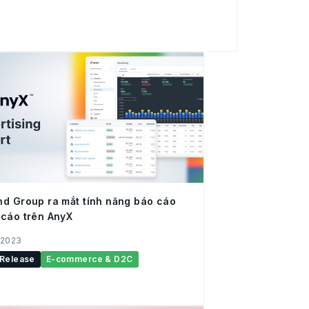
 trợ thương mại điện tử có trụ sở tại
 tôi đã phát triển nhiều nền tảng nhằm
cho các lĩnh vực thương mại điện tử, tiếp thị,
h hàng, v.v. Sự kết hợp đầy tiềm năng
ghệ của chúng tôi và chuyên môn của DDI
điện sẽ m
d Group ra mắt tính năng báo cáo
cáo trên AnyX
 2023
 Release
E-commerce & D2C