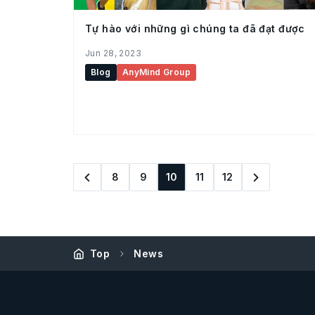
Tự hào với những gì chúng ta đã đạt được
Jun 28, 2023
Blog
AnyMind Group
8
9
10
11
12
Top
News