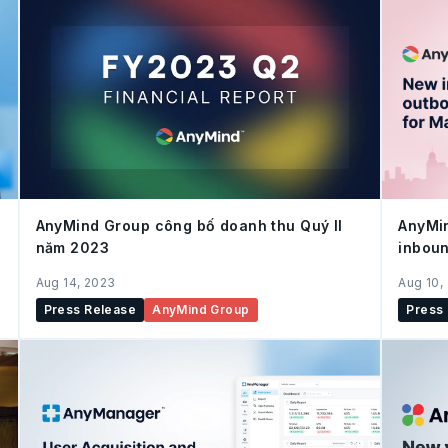
AnyMind Group công bố doanh thu Quý II
AnyMin
năm 2023
inboun
Quốc
Aug 14, 2023
Aug 10,
Press Release
AnyMind Group
Press