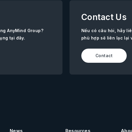
Contact Us
ùng AnyMind Group?
Nếu có câu hỏi, hãy l
ụng tại đây.
phù hợp sẽ liên lạc lại 
Contact
News
Resources
Abo