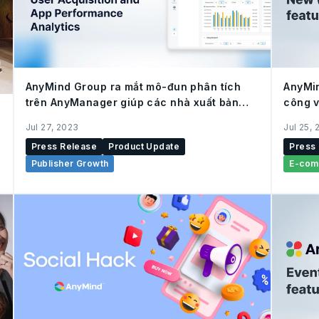
AnyMind Group ra mắt mô-đun phân tích
AnyMin
trên AnyManager giúp các nhà xuất bản
công v
theo dõi hoạt động thu hút người dùng
hoạt đ
Jul 27, 2023
Jul 25,
Press Release
Product Update
Press
Publisher Growth
E-com