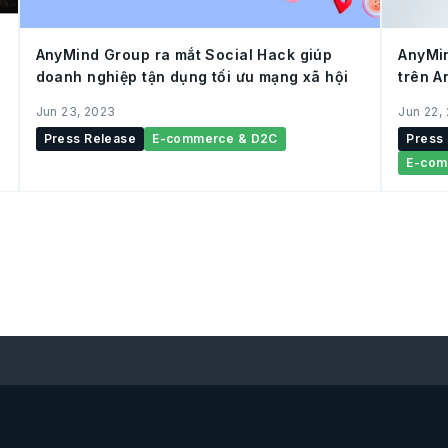
AnyMind Group ra mắt Social Hack giúp
AnyMin
doanh nghiệp tận dụng tối ưu mạng xã hội
trên A
thương
Jun 23, 2023
Jun 22,
Press Release
E-commerce & D2C
Press
E-com