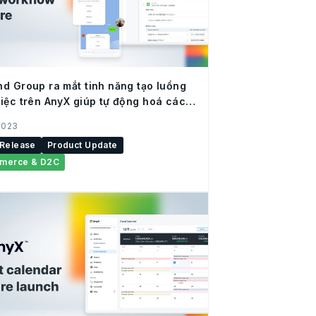
d Group ra mắt tinh năng tạo luồng
iệc trên AnyX giúp tự động hoá các
ộng thương mại điện tử
 2023
 Release
Product Update
merce & D2C