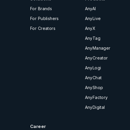
For Brands
AnyAI
For Publishers
AnyLive
For Creators
AnyX
AnyTag
AnyManager
AnyCreator
AnyLogi
AnyChat
AnyShop
AnyFactory
AnyDigital
Career