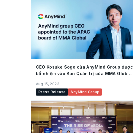
CEO Kosuke Sogo của AnyMind Group được
bổ nhiệm vào Ban Quản trị của MMA Global
tại khu vực châu Á-Thái Bình Dương (APAC)
Aug 15, 2023
Press Release
AnyMind Group