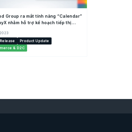
d Group ra mắt tính năng “Calendar”
nyX nhằm hỗ trợ kế hoạch tiếp thị
 mại điện tử
 2023
 Release
Product Update
merce & D2C