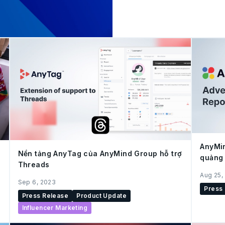
Indonesia (DDI), công ty hỗ
Indonesia. Kosuke Sogo, CEO của AnyMind Group chia sẻ: "Trong
suốt nhiều năm qua, chúng
mang lại hiệu suất tốt hơn 
vận chuyển, chăm sóc khác
giữa các nền tảng công n
trong lĩnh vực thương mại 
AnyMin
Nền tảng AnyTag của AnyMind Group hỗ trợ
quảng 
Threads
Aug 25,
Sep 6, 2023
Press
Press Release
Product Update
Influencer Marketing