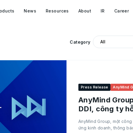
oducts
News
Resources
About
IR
Career
Category
Press Release
AnyMind G
AnyMind Group 
DDI, công ty hỗ
tại Indonesia
AnyMind Group, một công 
ứng kinh doanh, thông báo 