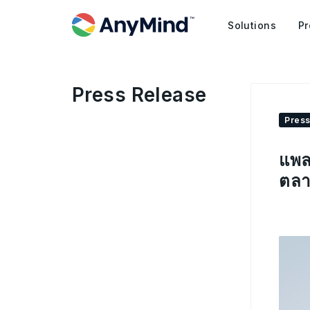
Solutions
Pr
Press Release
Press
แพล
ตลา