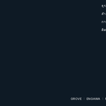
ธุร
สำ
กา
ติด
GROVE
ENGAWA