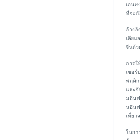
เอนเซ
ที่จะ
อ้างอ
เดียแ
จีนด้
การให
เซอร์
พฤติก
และจั
มอินฟ
นอินฟ
เที่ย
ในการ