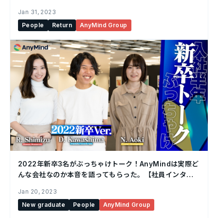
ー】
Jan 31, 2023
People
Return
AnyMind Group
2022年新卒3名がぶっちゃけトーク！AnyMindは実際ど
んな会社なのか本音を語ってもらった。【社員インタビ
ュー】
Jan 20, 2023
New graduate
People
AnyMind Group