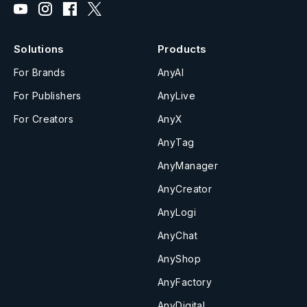
Solutions
Products
For Brands
AnyAI
For Publishers
AnyLive
For Creators
AnyX
AnyTag
AnyManager
AnyCreator
AnyLogi
AnyChat
AnyShop
AnyFactory
AnyDigital