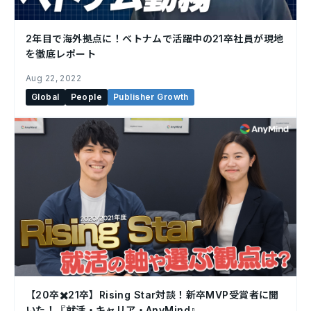
2年目で海外拠点に！ベトナムで活躍中の21卒社員が現地
を徹底レポート
Aug 22, 2022
Global
People
Publisher Growth
【20卒✖️21卒】Rising Star対談！新卒MVP受賞者に聞
いた！『就活・キャリア・AnyMind』