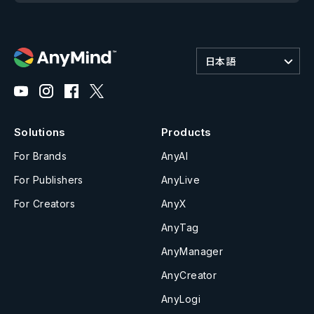
日本語
Solutions
Products
For Brands
AnyAI
For Publishers
AnyLive
For Creators
AnyX
AnyTag
AnyManager
AnyCreator
AnyLogi