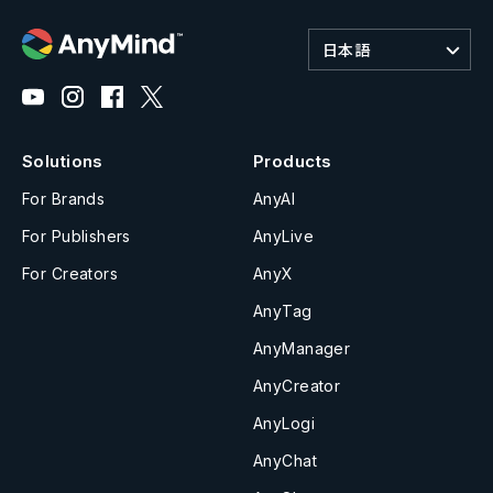
日本語
Solutions
Products
For Brands
AnyAI
For Publishers
AnyLive
For Creators
AnyX
AnyTag
AnyManager
AnyCreator
AnyLogi
AnyChat