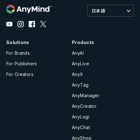
日本語
Solutions
Products
For Brands
AnyAI
For Publishers
AnyLive
For Creators
AnyX
AnyTag
AnyManager
AnyCreator
AnyLogi
AnyChat
AnyShop