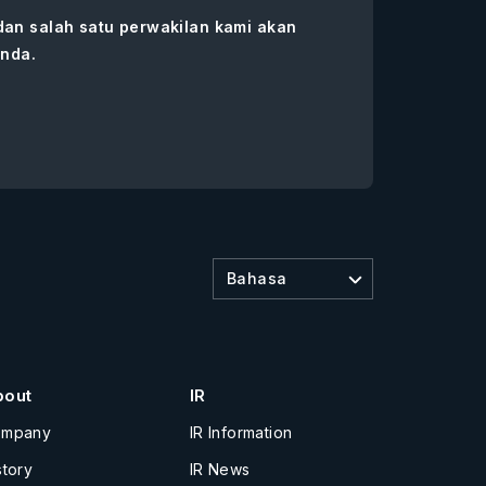
 dan salah satu perwakilan kami akan
nda.
Bahasa
bout
IR
ompany
IR Information
story
IR News