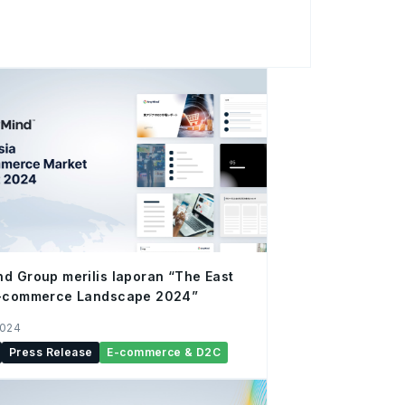
 e-commerce-nya, AnyX, yang
buatan generatif (GenAI) untuk
lisis ulasan pelanggan di pasar e-
uncuran, kemampuan ini kompatibel dengan
egera tersedia di enam pasar Asia
land, Indonesia, Malaysia, Vietnam, dan
d Group merilis laporan “The East
E-commerce Landscape 2024”
2024
Press Release
E-commerce & D2C