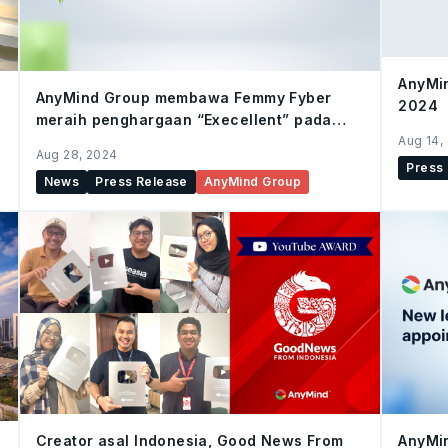
AnyMin
AnyMind Group membawa Femmy Fyber
2024
meraih penghargaan “Execellent” pada
Indonesia Brand Communication
Aug 14,
Aug 28, 2024
Excellence 2024, oleh Mix Marketing dan
Press
News
Press Release
AnyMind Group
SWA
Creator asal Indonesia, Good News From
AnyMi