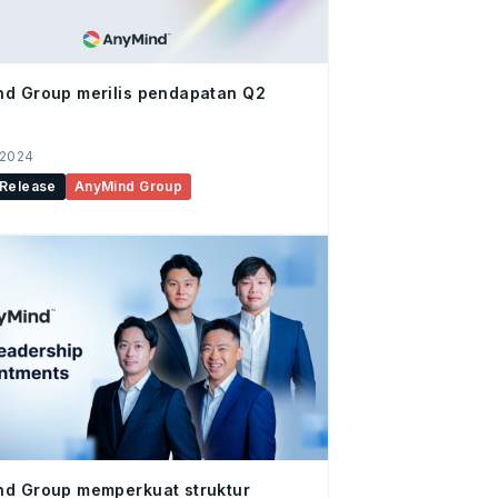
d Group merilis pendapatan Q2
 2024
 Release
AnyMind Group
nd Group memperkuat struktur