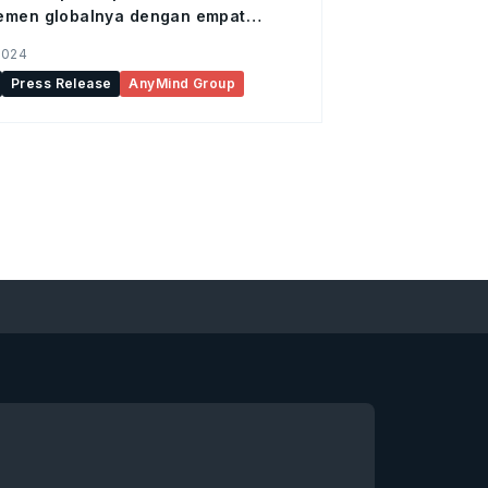
emen globalnya dengan empat
han tim kepemimpinan
2024
Press Release
AnyMind Group