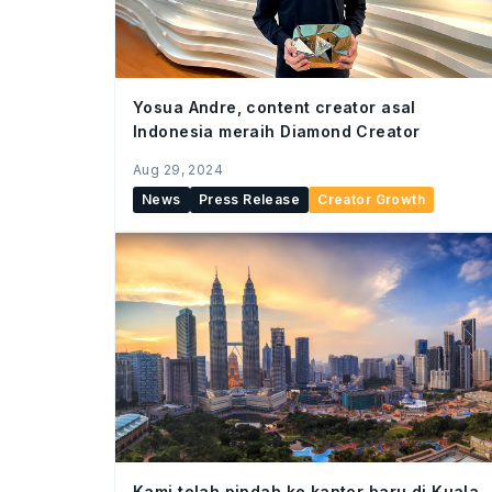
Yosua Andre, content creator asal
Indonesia meraih Diamond Creator
Aug 29, 2024
News
Press Release
Creator Growth
Kami telah pindah ke kantor baru di Kuala