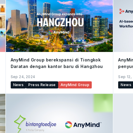
AnyMind Group berekspansi di Tiongkok
AnyMi
Daratan dengan kantor baru di Hangzhou
penyu
AnyCr
Sep 24, 2024
Sep 12,
News
Press Release
AnyMind Group
News