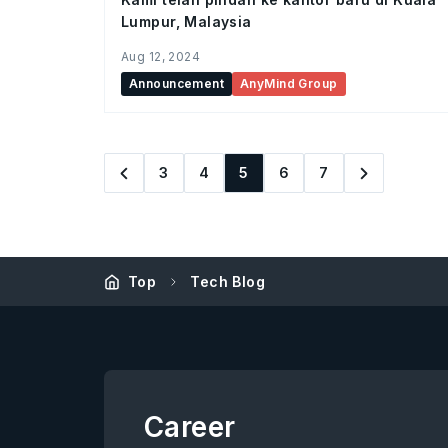
Lumpur, Malaysia
Aug 12, 2024
Announcement
AnyMind Group
3
4
5
6
7
Top
Tech Blog
Career