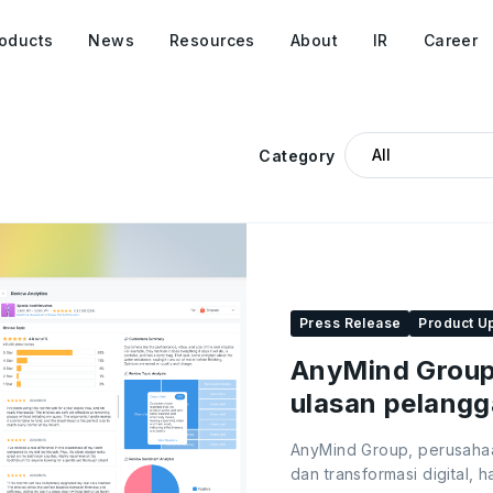
oducts
News
Resources
About
IR
Career
Category
Press Release
Product U
AnyMind Group 
ulasan pelang
untuk Shopee 
AnyMind Group, perusaha
dan transformasi digital,