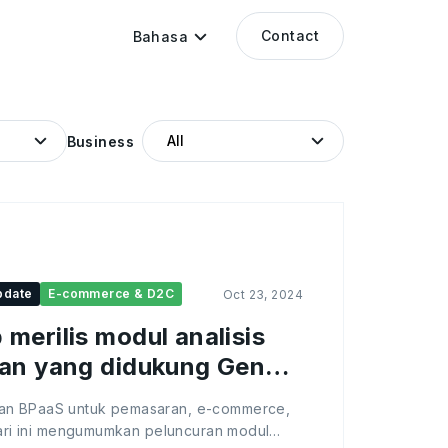
Contact
Bahasa
Business
pdate
E-commerce & D2C
Oct 23, 2024
merilis modul analisis
gan yang didukung GenAI
dan Lazada di AnyX
an BPaaS untuk pemasaran, e-commerce,
 hari ini mengumumkan peluncuran modul