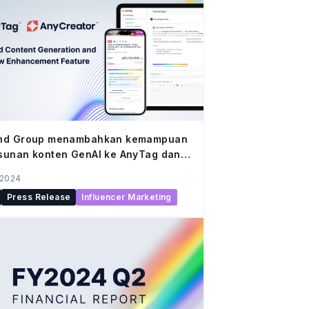
nd Group menambahkan kemampuan
sunan konten GenAI ke AnyTag dan
eator
 2024
Press Release
Influencer Marketing