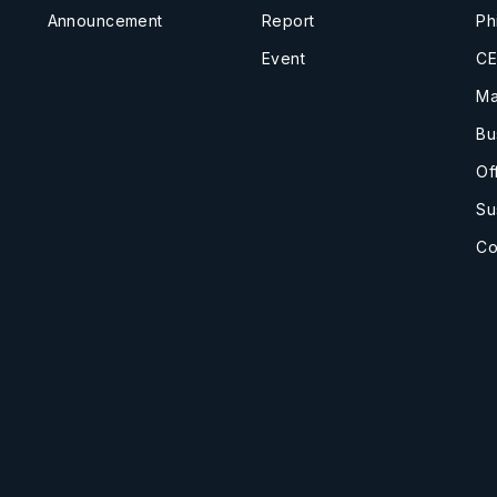
Announcement
Report
Ph
Event
CE
Ma
Bu
Of
Su
Co