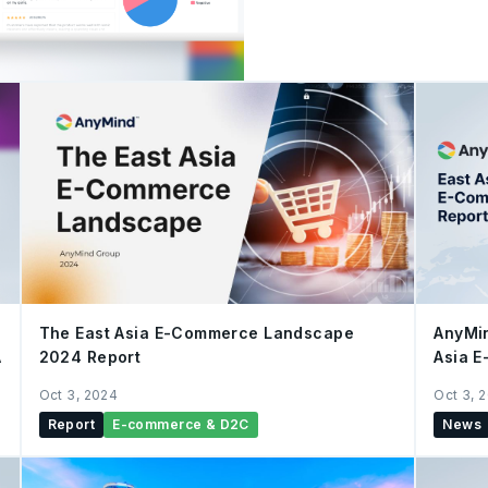
pada platform manajemen
memanfaatkan kecerdasan 
mengumpulkan dan mengana
commerce. Pada saat pel
Shopee dan Lazada, dan s
Tenggara: Singapura, Thai
Filipina. Dengan pasar e-commerce Asia Tenggara yang terus
bertumbuh hingga men
The East Asia E-Commerce Landscape
AnyMin
A
2024 Report
Asia 
Oct 3, 2024
Oct 3, 
Report
E-commerce & D2C
News