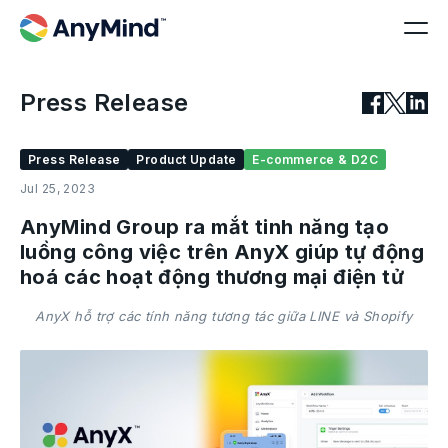
Press Release
Press Release
Product Update
E-commerce & D2C
Jul 25, 2023
AnyMind Group ra mắt tinh năng tạo
luồng công việc trên AnyX giúp tự động
hoá các hoạt động thương mại điện tử
AnyX hỗ trợ các tính năng tương tác giữa LINE và Shopify