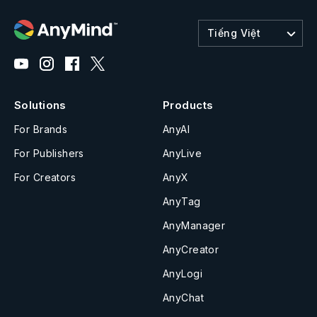
Tiếng Việt
Solutions
Products
For Brands
AnyAI
For Publishers
AnyLive
For Creators
AnyX
AnyTag
AnyManager
AnyCreator
AnyLogi
AnyChat