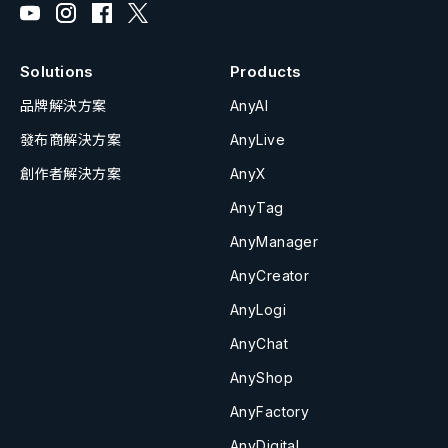
Solutions
Products
品牌解決方案
AnyAI
發布商解決方案
AnyLive
創作者解決方案
AnyX
AnyTag
AnyManager
AnyCreator
AnyLogi
AnyChat
AnyShop
AnyFactory
AnyDigital