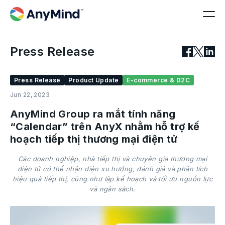
Press Release
Press Release
Product Update
E-commerce & D2C
Jun 22, 2023
AnyMind Group ra mắt tính năng
“Calendar” trên AnyX nhằm hỗ trợ kế
hoạch tiếp thị thương mại điện tử
Các doanh nghiệp, nhà tiếp thị và chuyên gia thương mại
điện tử có thể nhận diện xu hướng, đánh giá và phân tích
hiệu quả tiếp thị, cũng như lập kế hoạch và tối ưu nguồn lực
và ngân sách.