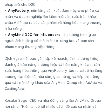
pháp mới cho D2C:
•
AnyFactory
, nền tảng sản xuất đám mây cho phép cá
nhân và doanh nghiệp tìm kiếm nhà sản xuất trên khắp
châu Á để tạo ra các sản phẩm và hàng hóa mang thương
hiêu riêng.
•
AnyMind D2C for Influencers
, là chương trình giúp
người ảnh hưởng có thể thiết kế, sáng tạo và bán sản
phẩm mang thương hiệu riêng
Dịch vụ ra mắt bao gồm lập kế hoạch, định thương hiệu,
đánh giá tiềm năng thương hiệu và tiềm năng khách , sản
xuất hàng hóa thông qua AnyFactory, tạo ra cơ sở hạ tầng
thương mại điện tử, hậu cần, giao hàng, và tiếp thị thông
qua các nền tảng khác của AnyMind Group như AdAsia và
CastingAsia.
Kosuke Sogo, CEO và nhà đồng sáng lập AnyMind Group
nói rằng: “Hiện tại có rất nhiều cách để các cá nhân và