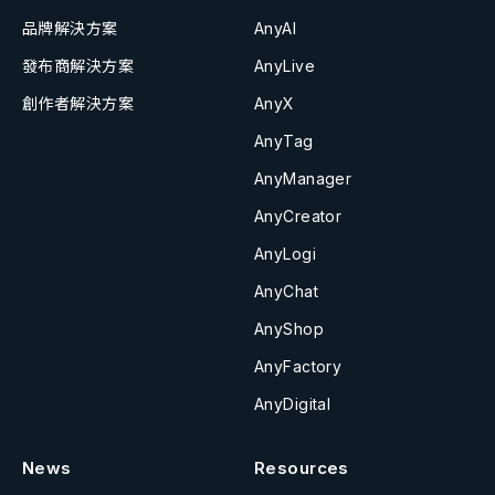
品牌解決方案
AnyAI
發布商解決方案
AnyLive
創作者解決方案
AnyX
AnyTag
AnyManager
AnyCreator
AnyLogi
AnyChat
AnyShop
AnyFactory
AnyDigital
News
Resources