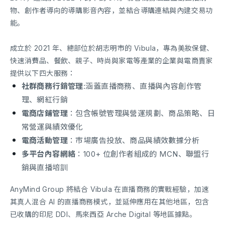
物、創作者導向的導購影音內容，並結合導購連結與內建交易功
能。
成立於 2021 年、總部位於胡志明市的 Vibula，專為美妝保健、
快速消費品、餐飲、親子、時尚與家電等產業的企業與電商賣家
提供以下四大服務：
社群商務行銷管理
:涵蓋直播商務、直播與內容創作管
理、網紅行銷
電商店鋪管理
：包含帳號管理與營運規劃、商品策略、日
常營運與績效優化
電商活動管理
：市場廣告投放、商品與績效數據分析
多平台內容網絡
：100+ 位創作者組成的 MCN、聯盟行
銷與直播培訓
AnyMind Group 將結合 Vibula 在直播商務的實戰經驗，加速
其真人混合 AI 的直播商務模式，並延伸應用在其他地區，包含
已收購的印尼 DDI、馬來西亞 Arche Digital 等地區據點。