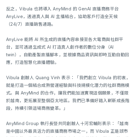
反之，Vibula 也將導入 AnyMind 的 GenAI 直播商務平台
AnyLive，透過真人與 AI 主播結合，協助客戶打造全天候
（24/7）直播銷售通路。
AnyLive 能將 AI 所生成的直播內容串接至各大電商與社群平
台，並可透過生成式 AI 打造真人創作者的數位分身（AI
twin），自動產製直播腳本，並根據商品資訊與即時互動自動回
應，打造智慧化直播體驗。
Vibula 創辦人 Quang Vinh 表示：「我們創立 Vibula 的初衷，
就是打造一個結合成熟營運經驗與科技規模化潛力的社群商務模
式。與 AnyMind 的合作，讓我們能加速實現這個願景，不僅限
於越南，更拓展至整個亞太地區。我們已準備好踏入嶄新成長階
段，持續引領這場商務變革。」
AnyMind Group 執行長暨共同創辦人十河宏輔則表示：「越南
是中國以外最具活力的直播商務市場之一，而 Vibula 正是該市