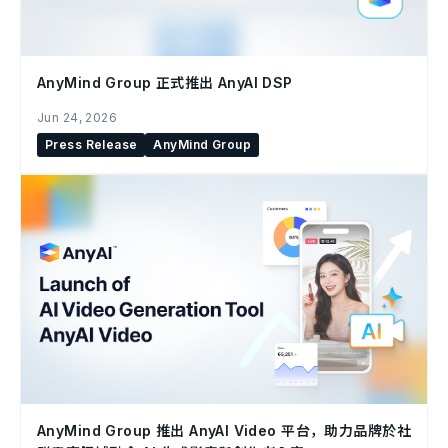
AnyMind Group 正式推出 AnyAI DSP
Jun 24, 2026
Press Release
AnyMind Group
AnyMind Group 推出 AnyAI Video 平台，助力品牌於社