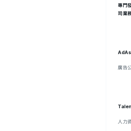
專門發
司業務
AdAsi
廣告
Talen
人力