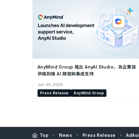
AnyMind Group 推出 AnyAI Studio，為企業提
供端到端 AI 開發與集成支持
Jun 30, 2026
Press Release
AnyMind Group
Top
News
Press Release
AdAs