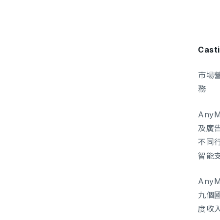
Casti
市場營
務
Any
及廣
不同
智能
Any
九個國
度收