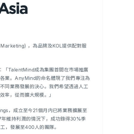
arketing) ，為品牌及KOL提供配對服
表示︰「TalentMind成為集團首間在市場推廣
業。AnyMind的命名體現了我們專注為
球不同業務發展的決心。我們希望透過人工
的效率，從而擴大規模。」
oldings，成立至今21個月内已將業務擴展至
017年維持利潤的情況下，成功錄得30%季
員工，發展至400人的團隊。