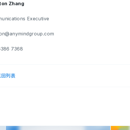
ton Zhang
unications Executive
ton@anymindgroup.com
6386 7368
返回列表