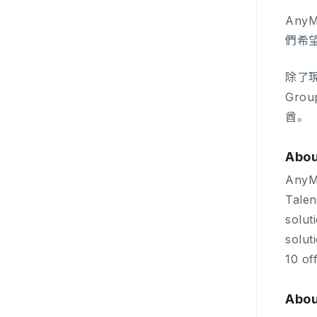
Any
們希
除了
Gro
酋。
Abou
AnyMi
Talen
solut
solut
10 of
Abou