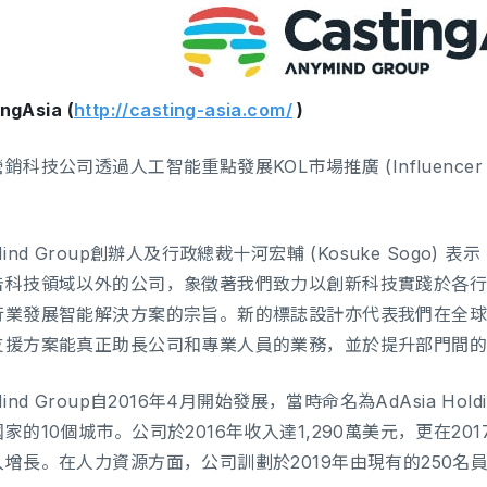
ngAsia (
http://casting-asia.com/
)
銷科技公司透過人工智能重點發展KOL市場推廣 (Influencer M
Mind Group創辦人及行政總裁十河宏輔 (Kosuke Sogo) 
告科技領域以外的公司，象徵著我們致力以創新科技實踐於各行各
行業發展智能解決方案的宗旨。新的標誌設計亦代表我們在全
支援方案能真正助長公司和專業人員的業務，並於提升部門間
Mind Group自2016年4月開始發展，當時命名為AdAsia H
家的10個城市。公司於2016年收入達1,290萬美元，更在2
入增長。在人力資源方面，公司訓劃於2019年由現有的250名