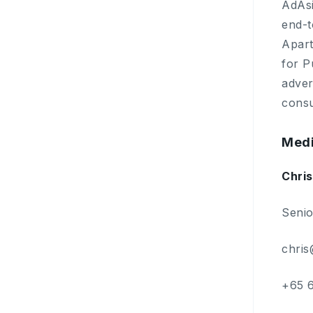
AdAsi
end-t
Apart
for P
adver
consu
Medi
Chris
Senio
chri
+65 