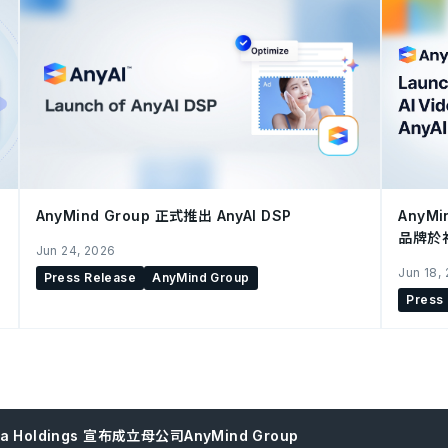
AnyMind Group 正式推出 AnyAI DSP
AnyMi
品牌於
Jun 24, 2026
Jun 18,
Press Release
AnyMind Group
Press
ia Holdings 宣布成立母公司AnyMind Group