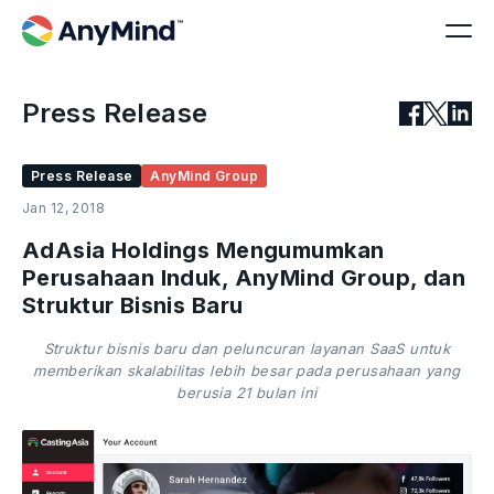
Press Release
Press Release
AnyMind Group
Jan 12, 2018
AdAsia Holdings Mengumumkan
Perusahaan Induk, AnyMind Group, dan
Struktur Bisnis Baru
Struktur bisnis baru dan peluncuran layanan SaaS untuk
memberikan skalabilitas lebih besar pada perusahaan yang
berusia 21 bulan ini