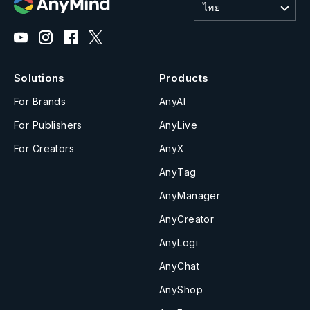
ไทย
Solutions
Products
For Brands
AnyAI
For Publishers
AnyLive
For Creators
AnyX
AnyTag
AnyManager
AnyCreator
AnyLogi
AnyChat
AnyShop