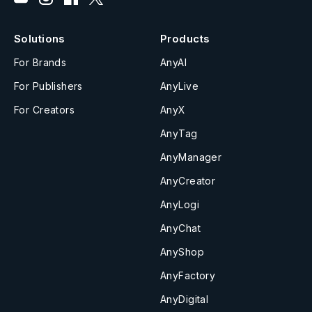
Solutions
Products
For Brands
AnyAI
For Publishers
AnyLive
For Creators
AnyX
AnyTag
AnyManager
AnyCreator
AnyLogi
AnyChat
AnyShop
AnyFactory
AnyDigital