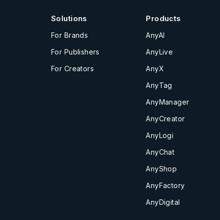
Solutions
Products
For Brands
AnyAI
For Publishers
AnyLive
For Creators
AnyX
AnyTag
AnyManager
AnyCreator
AnyLogi
AnyChat
AnyShop
AnyFactory
AnyDigital