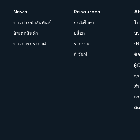
News
Resources
A
ข่าวประชาสัมพันธ์
กรณีศึกษา
โป
อัพเดตสินค้า
บล็อก
ปร
ข่าวการประกาศ
รายงาน
ปร
อีเว้นท์
ข้
ผู้
ธุร
สำ
กา
ติด