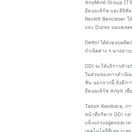
AnyMind Group [TSE:
อีคอมเมิร์ซ และดิจิท
Reckitt Benckiser ใ
และ Durex บนแพลตฟอ
Dettol ได้ส่งมอบผลิตภ
กำเนิดต่าง ๆ มาอย่า
DDI จะให้บริการสำห
ในส่วนของการดำเนินก
ชั่น นอกจากนี้ ยัง
อีคอมเมิร์ซ AnyX เพื
Tatum Kembara, กรร
หน้าที่บริหาร DDI กล
แข็งแกร่งอยู่ตลอดเวล
เทคโนโลยีที่เหมาะสม