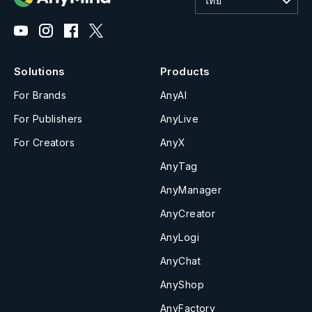
ไทย
Solutions
Products
For Brands
AnyAI
For Publishers
AnyLive
For Creators
AnyX
AnyTag
AnyManager
AnyCreator
AnyLogi
AnyChat
AnyShop
AnyFactory