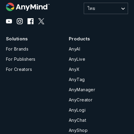
ไทย
Solutions
Products
For Brands
AnyAI
For Publishers
AnyLive
For Creators
AnyX
AnyTag
AnyManager
AnyCreator
AnyLogi
AnyChat
AnyShop