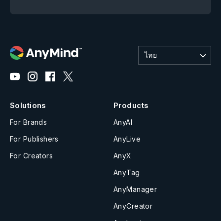
ไทย
Solutions
Products
For Brands
AnyAI
For Publishers
AnyLive
For Creators
AnyX
AnyTag
AnyManager
AnyCreator