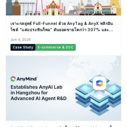
เจาะกลยุทธ์ Full-Funnel ด้วย AnyTag & AnyX พลิกอิน
ไซต์ “แค่แปรงฟันก็พอ” ดันยอดขายโตกว่า 307% และ
ROAS พุ่ง +270% ใน 8 เดือน
Jun 4, 2026
Case Study
E-commerce & D2C