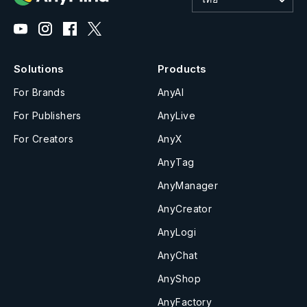
Solutions
Products
For Brands
AnyAI
For Publishers
AnyLive
For Creators
AnyX
AnyTag
AnyManager
AnyCreator
AnyLogi
AnyChat
AnyShop
AnyFactory