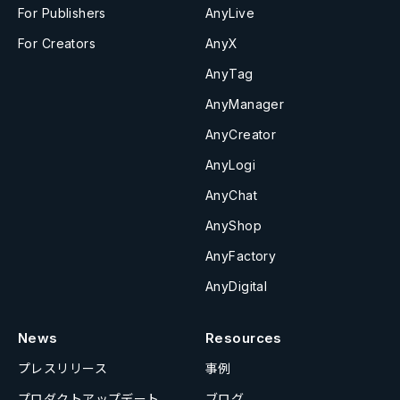
For Publishers
AnyLive
For Creators
AnyX
AnyTag
AnyManager
AnyCreator
AnyLogi
AnyChat
AnyShop
AnyFactory
AnyDigital
News
Resources
プレスリリース
事例
プロダクトアップデート
ブログ