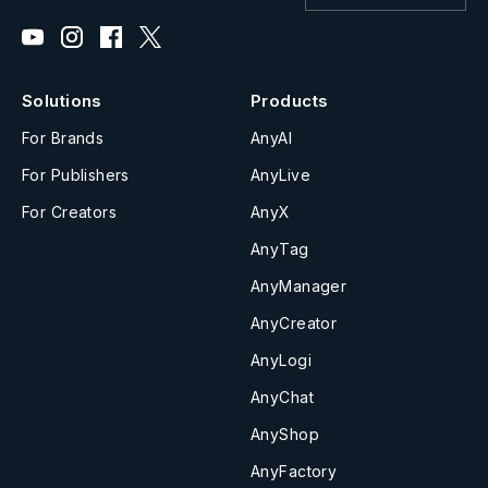
Solutions
Products
For Brands
AnyAI
For Publishers
AnyLive
For Creators
AnyX
AnyTag
AnyManager
AnyCreator
AnyLogi
AnyChat
AnyShop
AnyFactory