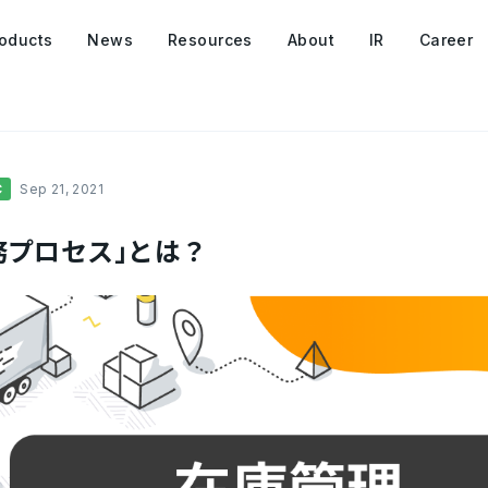
oducts
News
Resources
About
IR
Career
C
Sep 21, 2021
務プロセス｣とは？