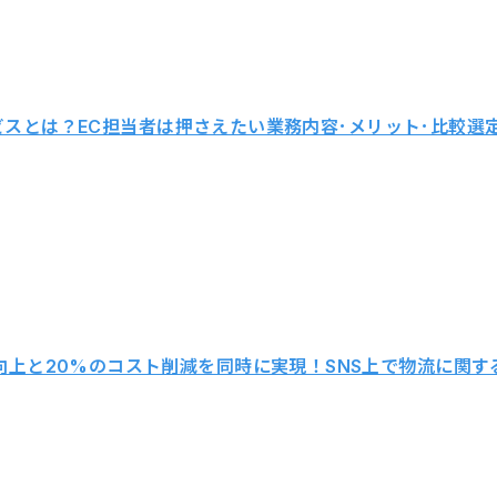
スとは？EC担当者は押さえたい業務内容･メリット･比較選
体験価値)向上と20%のコスト削減を同時に実現！SNS上で物流に関