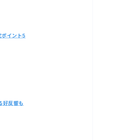
定ポイント5
する好反響も