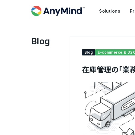
Solutions
Pr
Blog
Blog
E-commerce & D2
在庫管理の｢業